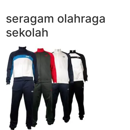
Lewati
ke
seragam olahraga
konten
sekolah