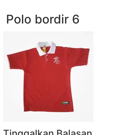
Lewati
ke
Polo bordir 6
konten
Tinggalkan Balasan