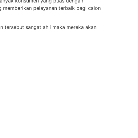
h banyak konsumen yang puas dengan
 memberikan pelayanan terbaik bagi calon
 tersebut sangat ahli maka mereka akan