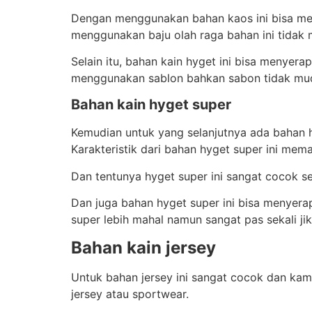
Dengan menggunakan bahan kaos ini bisa membu
menggunakan baju olah raga bahan ini tidak
Selain itu, bahan kain hyget ini bisa menyera
menggunakan sablon bahkan sabon tidak mud
Bahan kain hyget super
Kemudian untuk yang selanjutnya ada bahan 
Karakteristik dari bahan hyget super ini mem
Dan tentunya hyget super ini sangat cocok s
Dan juga bahan hyget super ini bisa menyera
super lebih mahal namun sangat pas sekali jika
Bahan kain jersey
Untuk bahan jersey ini sangat cocok dan kam
jersey atau sportwear.