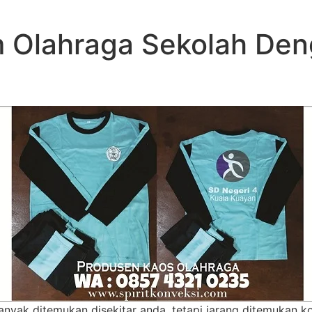
 Olahraga Sekolah Den
yak ditemukan disekitar anda, tetapi jarang ditemukan ko