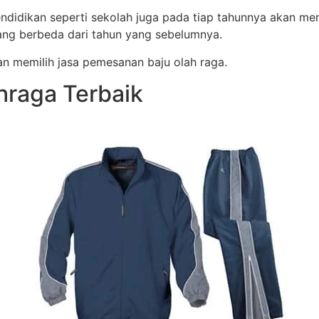
endidikan seperti sekolah juga pada tiap tahunnya akan 
ng berbeda dari tahun yang sebelumnya.
an memilih jasa pemesanan baju olah raga.
hraga Terbaik