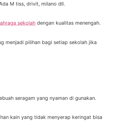
a M tiss, drivit, milano dll.
ahraga sekolah
dengan kualitas menengah.
g menjadi pilihan bagi setiap sekolah jika
sebuah seragam yang nyaman di gunakan.
ahan kain yang tidak menyerap keringat bisa