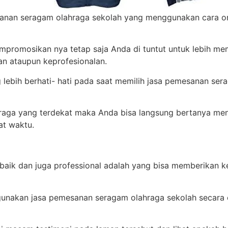
esanan seragam olahraga sekolah yang menggunakan cara 
romosikan nya tetap saja Anda di tuntut untuk lebih memil
an ataupun keprofesionalan.
 lebih berhati- hati pada saat memilih jasa pemesanan ser
hraga yang terdekat maka Anda bisa langsung bertanya m
at waktu.
ik dan juga professional adalah yang bisa memberikan ke
nakan jasa pemesanan seragam olahraga sekolah secara o