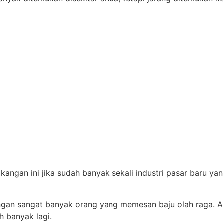
angan ini jika sudah banyak sekali industri pasar baru y
gan sangat banyak orang yang memesan baju olah raga. Apa
ih banyak lagi.