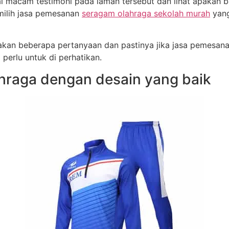
agai macam testimoni pada laman tersebut dan lihat apaka
emilih jasa pemesanan
seragam olahraga sekolah murah
yang
an beberapa pertanyaan dan pastinya jika jasa pemesanan
perlu untuk di perhatikan.
raga dengan desain yang baik