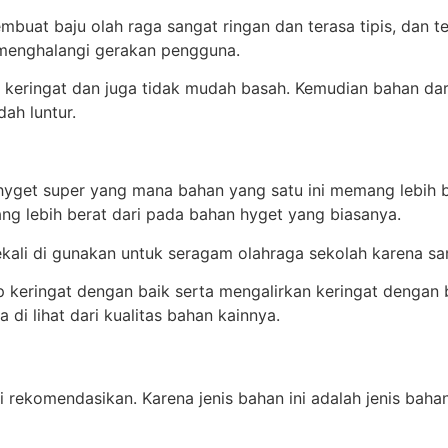
at baju olah raga sangat ringan dan terasa tipis, dan ten
 menghalangi gerakan pengguna.
p keringat dan juga tidak mudah basah. Kemudian bahan dari
ah luntur.
hyget super yang mana bahan yang satu ini memang lebih 
ang lebih berat dari pada bahan hyget yang biasanya.
ekali di gunakan untuk seragam olahraga sekolah karena sa
p keringat dengan baik serta mengalirkan keringat dengan 
 di lihat dari kualitas bahan kainnya.
i rekomendasikan. Karena jenis bahan ini adalah jenis ba