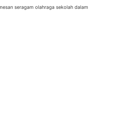
memesan seragam olahraga sekolah dalam