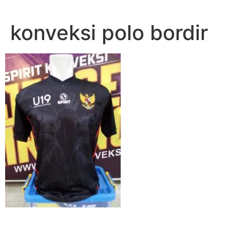
Lewati
ke
konveksi polo bordir
konten