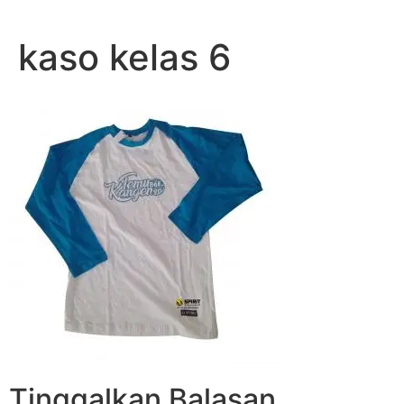
Lewati
ke
kaso kelas 6
konten
Tinggalkan Balasan