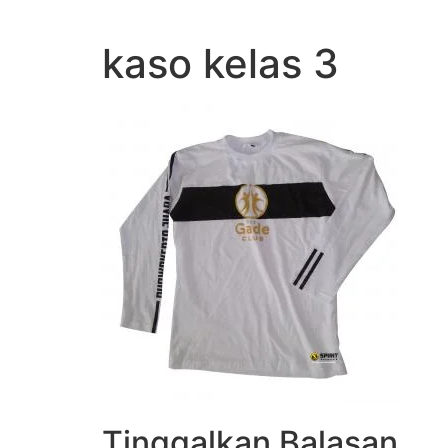
Lewati
ke
kaso kelas 3
konten
Tinggalkan Balasan