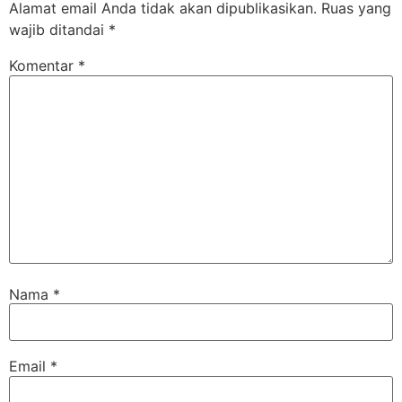
Alamat email Anda tidak akan dipublikasikan.
Ruas yang
wajib ditandai
*
Komentar
*
Nama
*
Email
*