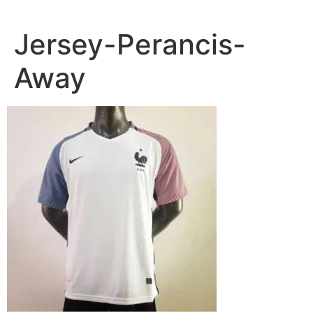
Lewati
ke
Jersey-Perancis-
konten
Away