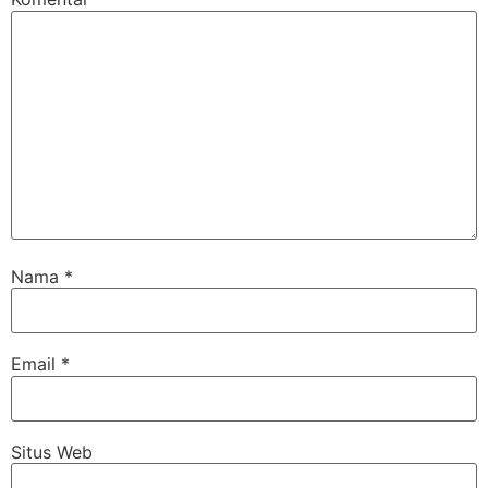
Nama
*
Email
*
Situs Web