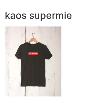
Lewati
ke
kaos supermie
konten