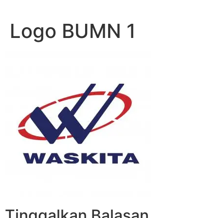
Lewati
ke
Logo BUMN 1
konten
Tinggalkan Balasan