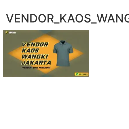
Lewati
ke
VENDOR_KAOS_WANG
konten