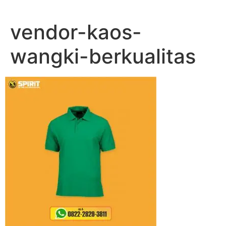
Lewati
ke
vendor-kaos-
konten
wangki-berkualitas