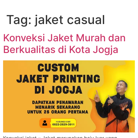
Lewati
ke
Tag:
jaket casual
konten
Konveksi Jaket Murah dan
Berkualitas di Kota Jogja
Konveksi jaket – Jaket merupakan baju luar yang