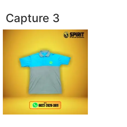
Lewati
ke
Capture 3
konten