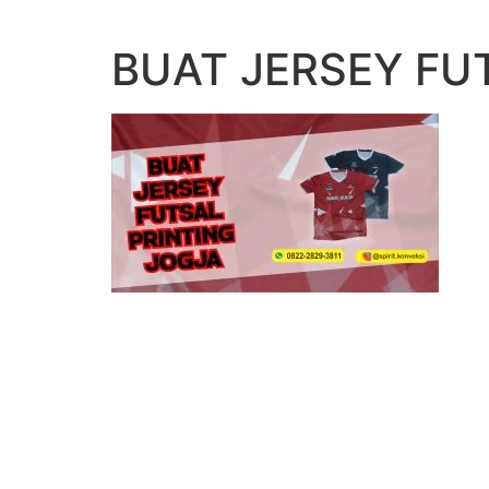
Lewati
ke
BUAT JERSEY FU
konten