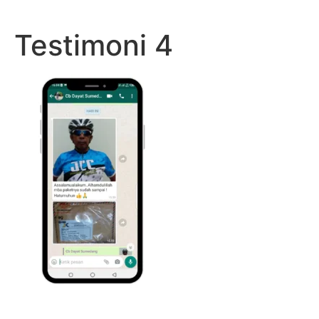
Lewati
ke
Testimoni 4
konten