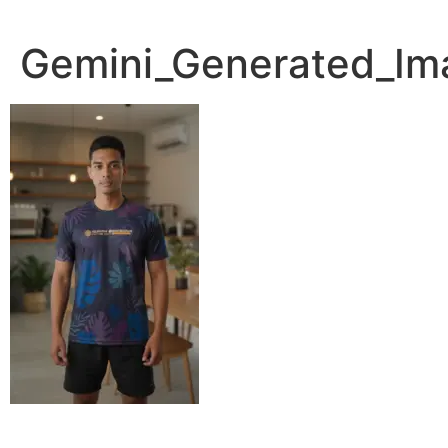
Lewati
ke
Gemini_Generated_Ima
konten