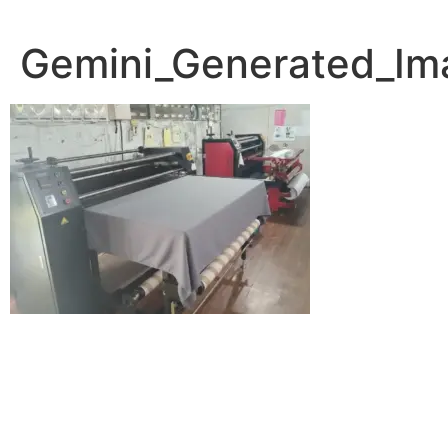
Lewati
ke
Gemini_Generated_I
konten